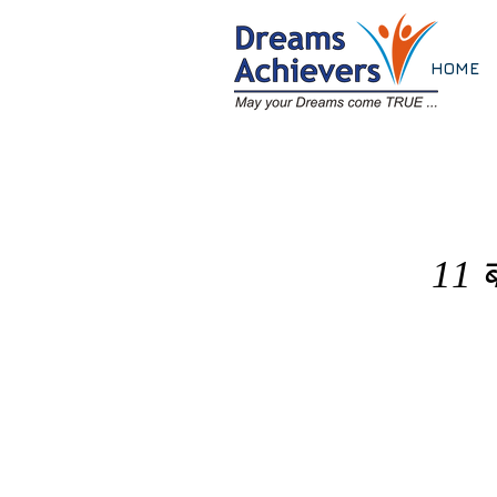
HOME
11 ब