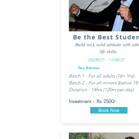
Be the Best Stude
Build rock solid attitude with oth
life skills.
05/09/21 - 11/09/21
Two Batches
Batch 1 - For all adults (18+ Yrs)
Batch 2 - For all minors (below 18 
Duration - 14hrs (120m per day)
Investment - Rs. 2500/-
Book Now