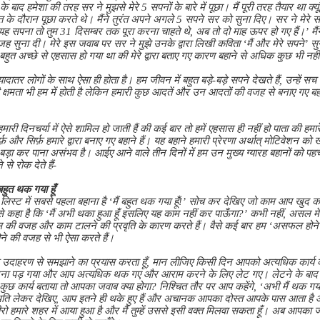
 बाद हमेशा की तरह सर ने मुझसे मेरे 5 सपनों के बारे में पूछा। मैं पूरी तरह तैयार था क्यू
त के दौरान पूछा करते थे। मैंने तुरंत अपने अगले 5 सपने सर को सुना दिए। सर ने मेरे स
 यह सपना तो तुम 31 दिसम्बर तक पूरा करना चाहते थे, अब तो दो माह ऊपर हो गए हैं।’ मैं
वजह सुना दी। मेरे इस जवाब पर सर ने मुझे उनके द्वारा लिखी कविता ‘मैं और मेरे सपने’
झे बहुत अच्छे से एहसास हो गया था की मेरे द्वारा बताए गए कारण बहाने से अधिक कुछ भी नही
 ज़्यादातर लोगों के साथ ऐसा ही होता है। हम जीवन में बहुत बड़े-बड़े सपने देखते हैं, उन्हें 
 की क्षमता भी हम में होती है लेकिन हमारी कुछ आदतें और उन आदतों की वजह से बनाए गए ब
हमारी दिनचर्या में ऐसे शामिल हो जाती हैं की कई बार तो हमें एहसास ही नहीं हो पाता की हमार
्फ़ और सिर्फ़ हमारे द्वारा बनाए गए बहाने हैं। यह बहाने हमारी प्रेरणा अर्थात् मोटिवेशन को 
 बड़ा कर पाना असंभव है। आईए आने वाले तीन दिनों में हम उन मुख्य ग्यारह बहानों को पहचा
से रोक देते हैं-
 बहुत थक गया हूँ
इस लिस्ट में सबसे पहला बहाना है ‘मैं बहुत थक गया हूँ!’ सोच कर देखिए जो काम आप खुद
 कहा है कि ‘मैं अभी थका हुआ हूँ इसलिए यह काम नहीं कर पाऊँगा?’ कभी नहीं, असल में
स की वजह और काम टालने की प्रवृति के कारण करते हैं। वैसे कई बार हम ‘असफल होन
 होने की वजह से भी ऐसा करते हैं।
 उदाहरण से समझाने का प्रयास करता हूँ, मान लीजिए किसी दिन आपको अत्यधिक कार्य
करना पड़ गया और आप अत्यधिक थक गए और आराम करने के लिए लेट गए। लेटने के बाद 
छ कार्य बताया तो आपका जवाब क्या होगा? निश्चित तौर पर आप कहेंगे, ‘अभी मैं थक गया हू
िति लेकर देखिए, आप इतने ही थके हुए हैं और अचानक आपका दोस्त आपके पास आता है 
 हीरो हमारे शहर में आया हुआ है और मैं तुम्हें उससे इसी वक्त मिलवा सकता हूँ। अब आपका 