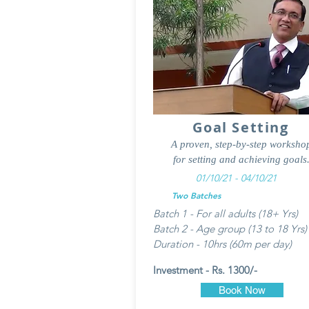
Goal Setting
A proven, step-by-step worksho
for setting and achieving goals
01/10/21 - 04/10/21
Two Batches
Batch 1 - For all adults (18+ Yrs)
Batch 2 - Age group (13 to 18 Yrs)
Duration - 10hrs (60m per day)
Investment - Rs. 1300/-
Book Now