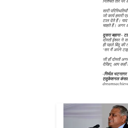
निश्चित तौर पर आ
सारी परिस्थितिय
जो कार्य हमारी प
टाल देते हैं। याद
चाहते हैं। अगर 
दूसरा बहाना - टा
दोस्तों ईश्वर न
ही पहले बिंदु की 
‘सर मैं अपने टा
जी हाँ दोस्तों 
देखिए, आप कहाँ
-निर्मल भटनागर
एजुकेशनल कंसलट
dreamsachiev