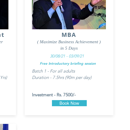
nt
MBA
er
( Maximize Business Achievement )
in 5 Days
30/08/21 - 03/09/21
Free Introductory briefing session
Batch 1 - For all adults
Yrs)
Duration - 7.5hrs (90m per day)
Investment - Rs. 7500/-
Book Now