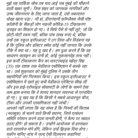
मुझे यह तार्किक सोच तब याद आई जब मुंबई की चौंकाने
वाली खबर सुनी। जिस शहर को जागरूक नागरिकों और
उच्च जीवनस्तर के लिए जाना जाता है, उसे जबरदस्त
धोखा खाना पड़ा। जी हां, हीरानंदानी कॉम्प्लैक्स जैसी पॉश
कॉलोनी के सैकड़ों लोग नकली कोविड-19 टीकाकरण
ड्राइव का शिकार हो गए। वे सिर्फ पैसे से नहीं लुटे, जो कि
छोटी-मोटी रकम नहीं, बल्कि पांच लाख रुपए थे, बल्कि
उन्हें एक स्कूल ड्रॉपआउट ने ठग लिया और विडंबना यह
है कि पुलिस और डॉक्टर समेत कोई नहीं जानता कि उनके
टीके में क्या था। यह दु:खद है। हम दुआ करते हैं कि वह
साधारण सलाइन का पानी हो, कोई नुकसानदेह तत्व नहीं।
इस फर्जी टीकाकरण कैंप का मास्टरमाइंड महेंद्र सिंह
(39) एक दशक तक मेडीकल एसोसिएशन में क्लर्क रहा
था। उसे शुक्रवार को मुंबई पुलिस ने उसके तीन
सहयोगियों संग गिरफ्तार किया। इस स्कूल ड्रॉपआउट ने
एसोसिएशन में रहते हुए सभी मेडीकल प्रेक्टिस सीख लीं
और इस हाई-प्रोफाइल सोसायटी के लोगों के सामने ऐसा
ताम-झाम बनाया कि वे शायद शानदार व्यवस्था से प्रभावित
हो गए। दु:खद यह है कि किसी ने सबसे आधारभूत चीज,
टीका और उनकी प्रमाणिकता नहीं जांची।
आपको नहीं लगता कि यह संभव है कि नियमों की किताब
(रूलबुक) से चलने वाले किसी सदस्य, जिसे प्रबंधन
समिति परेशान करने वाला मानती होगी, ने कैम्प पर सवाल
उठाए होंगे? हो सकता है। उन्होंने आयोजक से हस्ताक्षर
वाले दस्तावेज मांगे होंगे, लेकिन उन्हें झिड़क दिया होगा।
यकीन मानिए जांच में जल्द ऐसी दिलचस्प कहानियां