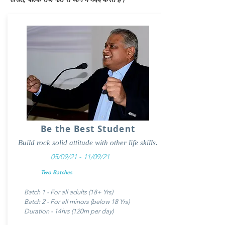
Be the Best Student
Build rock solid attitude with other life skills.
05/09/21 - 11/09/21
Two Batches
Batch 1 - For all adults (18+ Yrs)
Batch 2 - For all minors (below 18 Yrs)
Duration - 14hrs (120m per day)