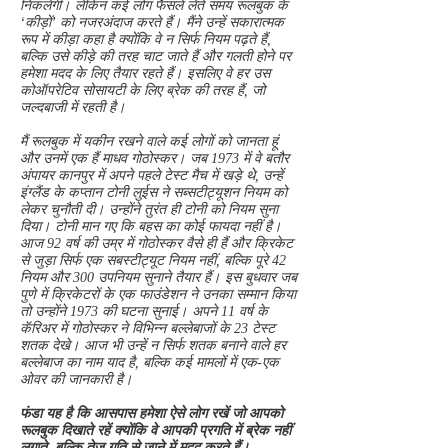
निकलेंगी। लेकिन कई लोग फैसले लेते समय रूलबुक के
‘कीड़ों’ को नजरअंदाज करते हैं। मैंने उन्हें सकारात्मक
रूप में कीड़ा कहा है क्योंकि वे न सिर्फ नियम पढ़ते हैं,
बल्कि उसे कीड़े की तरह चाट जाते हैं और गलती होने पर
हमेशा मदद के लिए तैयार रहते हैं। इसलिए वे हर उस
कोऑपरेटिव सोसायटी के लिए ब्रेक की तरह हैं, जो
जल्दबाजी में रहती है।
मैं रूलबुक में यकीन रखने वाले कई लोगों को जानता हूं
और उनमें एक हैं माधव गोठोस्कर। जब 1973 में वे बतौर
अंपायर कानपुर में अपने पहले टेस्ट मैच में खड़े थे, उन्हें
इंग्लैंड के कप्तान टोनी लुईस ने सब्सटीट्यूशन नियम को
लेकर चुनौती दी। उन्होंने तुरंत ही टोनी को नियम सुना
दिया। टोनी मान गए कि बहस का कोई फायदा नहीं है।
आज 92 वर्ष की उम्र में गोठोस्कर वैसे ही हैं और क्रिकेट
से जुड़ा सिर्फ एक सबस्टीट्यूट नियम नहीं, बल्कि पूरे 42
नियम और 300 उपनियम सुनाने तैयार हैं। इस बुधवार जब
पुणे में क्रिकेटरों के एक फाउंडेशन ने उनका सम्मान किया
तो उन्होंने 1973 की घटना सुनाई। अपने 11 वर्ष के
कॅरिअर में गोठोस्कर ने विभिन्न बल्लेबाजों के 23 टेस्ट
शतक देखे। आज भी उन्हें न सिर्फ शतक बनाने वाले हर
बल्लेबाज का नाम याद है, बल्कि कई मामलों में एक-एक
ओवर की जानकारी है।
फंडा यह है कि आसपास हमेशा ऐसे लोग रखें जो आपको
रूलबुक दिखाते रहें क्योंकि वे आपकी प्रगति में ब्रेक नहीं
लगाते, बल्कि तेज गति से जाने में मदद करते हैं।