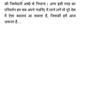
की जिम्मेदारी अच्छे से निभाना। अगर इसी तरह का 
परिवर्तन हम सब अपने नज़रिए में लाने लगें तो पूरे देश 
में ऐसा बदलाव आ सकता है, जिसकी हमें आज 
ज़रूरत है…
-निर्मल भटनागर
एजुकेशनल कंसलटेंट एवं मोटिवेशनल स्पीकर 
nirmalbhatnagar@dreamsachievers.com
Recent Posts
See All