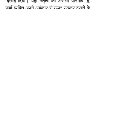
दिखाई दिया। यही नेतृत्व की असली परिभाषा है, 
जहाँ व्यक्ति अपने अहंकार से ऊपर उठकर दूसरों के 
लिए खड़ा होता है। आज इस घटना से हमें भी यह 
सीख अपनानी चाहिए। यदि हम सच्चा सम्मान और 
विश्वास पाना चाहते हैं, तो हमें अपनी परिस्थितियों, 
अपने निर्णयों और अपने कर्मों की पूरी जिम्मेदारी लेनी 
होगी। यही जीवन बदलने वाला कदम है, यही असली 
नेतृत्व है।
-निर्मल भटनागर
एजुकेशनल कंसलटेंट एवं मोटिवेशनल स्पीकर 
nirmalbhatnagar@dreamsachievers.com
Recent Posts
See All