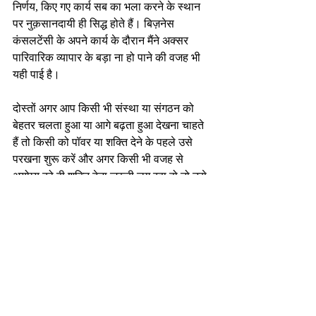
निर्णय, किए गए कार्य सब का भला करने के स्थान 
पर नुक़सानदायी ही सिद्ध होते हैं। बिज़नेस 
कंसलटेंसी के अपने कार्य के दौरान मैंने अक्सर 
पारिवारिक व्यापार के बड़ा ना हो पाने की वजह भी 
यही पाई है।
दोस्तों अगर आप किसी भी संस्था या संगठन को 
बेहतर चलता हुआ या आगे बढ़ता हुआ देखना चाहते 
हैं तो किसी को पॉवर या शक्ति देने के पहले उसे 
परखना शुरू करें और अगर किसी भी वजह से 
अयोग्य को ही शक्ति देना ज़रूरी लग रहा हो तो उसे 
सर्वप्रथम किसी योग्य गुरु या कोच के साथ रखें, 
जिससे बड़े नुक़सान से बचा जा सके।
-निर्मल भटनागर
एजुकेशनल कंसलटेंट एवं मोटिवेशनल स्पीकर 
nirmalbhatnagar@dreamsachievers.com