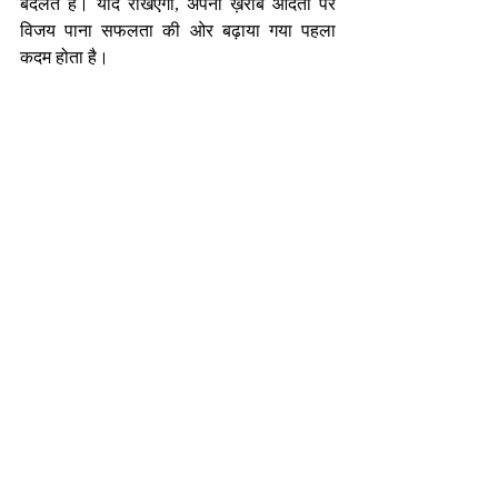
बदलते हैं। याद रखिएगा, अपनी ख़राब आदतों पर 
विजय पाना सफलता की ओर बढ़ाया गया पहला 
कदम होता है।
निर्मल भटनागर
एजुकेशनल कंसलटेंट एवं मोटिवेशनल स्पीकर 
nirmalbhatnagar@dreamsachievers.com
Recent Posts
See All