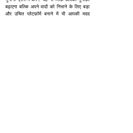
बढ़ाएगा बल्कि अपने वादों को निभाने के लिए बड़ा 
और उचित प्लेटफ़ॉर्म बनाने में भी आपकी मदद 
करेगा।
दोस्तों, उपरोक्त छः सूत्र आपको हर क्षेत्र में विशिष्ट 
स्थान बनाने में मदद कर सकते हैं और जब आप 
विशिष्ट स्थान बना लें तो आप वित्तीय रूप से बेहतर 
बनने के लिए अपनी विशिष्टता को भुना सकते हैं।
-निर्मल भटनागर
एजुकेशनल कंसलटेंट एवं मोटिवेशनल स्पीकर 
nirmalbhatnagar@dreamsachievers.com