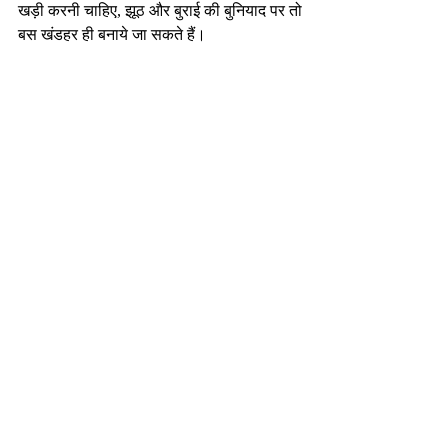
खड़ी करनी चाहिए, झूठ और बुराई की बुनियाद पर तो 
बस खंडहर ही बनाये जा सकते हैं।
हो सकता है दोस्तों, आप में से कुछ लोग अभी भी मेरी 
बात से सहमत ना हों कि कहानियों से बच्चों को 
जीवन मूल्य सिखाये जा सकते हैं। तो मैं आपसे सिर्फ़ 
इतना कहूँगा कि एक माह तक इस सूत्र को प्रतिदिन 
काम में लेकर देखिए, अगर फ़ायदा मिले तो इसे 
दोहराइयेगा अन्यथा छोड़ दीजिएगा। बस एक बार 
प्रयास करके ज़रूर देखियेगा…
-निर्मल भटनागर
एजुकेशनल कंसलटेंट एवं मोटिवेशनल स्पीकर
nirmalbhatnagar@dreamsachievers.com