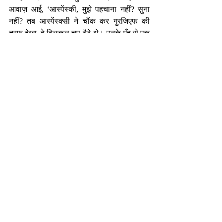
आवाज़ आई, ‘आस्पेंस्की, मुझे पहचाना नहीं? सुना 
नहीं? तब आस्पेंस्क्सी ने चौंक कर गुरजिएफ की 
तरफ देखा, वे बिलकुल चुप बैठे थे। उनके मुँह से एक 
शब्द भी नहीं निकल रहा था। तब गुरजिएफ खूब 
मुस्कुराने लगे और बोले, ‘अब शब्द की कोई जरूरत 
नहीं, अब बिना शब्द के बात हो सकती है। अब तू 
इतना चुप हो गया है कि अब मैं न बोलूं तब भी तू 
सुनेगा? अब तो मैं भीतर सोचूं और तू सुन लेगा क्योंकि 
जितनी शांति है, उतनी सूक्ष्म तरंगें पकड़ी जा सकती 
हैं।’
दोस्तों, अब तो आप निश्चित तौर पर समझ गये होगा 
कि जब तक हम जीवन में शांति नहीं लायेंगे तब तक 
इस दुनिया के सबसे महत्वपूर्ण व्यक्ति याने ख़ुद से 
नहीं मिल पायेंगे। तो आइए दोस्तों ख़ुद को शांत 
करके, ख़ुद की खोज में निकलते हैं…
-निर्मल भटनागर