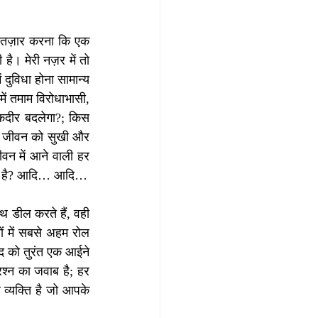
 इंतज़ार करना कि एक 
 मेरी नज़र में तो 
ुविधा होना सामान्य 
ें तमाम विरोधाभासी, 
क़दीर बदलेगा?; किस 
रे जीवन को सुखी और 
वन में आने वाली हर 
समस्या के समाधान खोज सकता है? अथवा, कौन है वह जो हमारे जीवन को आदर्श जीवन बना सकता है? आदि… आदि… 
 डील करते हैं, वही 
ों में सबसे अहम रोल 
ुद को तुरंत एक आईने 
श्न का जवाब है; हर 
 व्यक्ति है जो आपके 