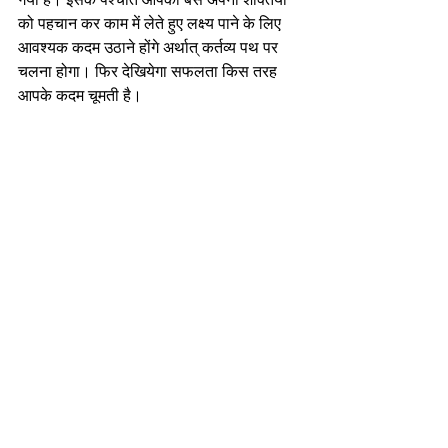
को पहचान कर काम में लेते हुए लक्ष्य पाने के लिए 
आवश्यक कदम उठाने होंगे अर्थात् कर्तव्य पथ पर 
चलना होगा। फिर देखियेगा सफलता किस तरह 
आपके कदम चूमती है।
-निर्मल भटनागर
एजुकेशनल कंसलटेंट एवं मोटिवेशनल स्पीकर 
nirmalbhatnagar@dreamsachievers.com
Recent Posts
See All