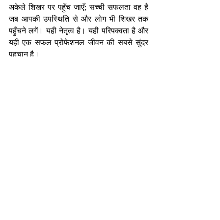
अकेले शिखर पर पहुँच जाएँ; सच्ची सफलता वह है 
जब आपकी उपस्थिति से और लोग भी शिखर तक 
पहुँचने लगें। यही नेतृत्व है। यही परिपक्वता है और 
यही एक सफल प्रोफेशनल जीवन की सबसे सुंदर 
पहचान है।
-निर्मल भटनागर
एजुकेशनल कंसलटेंट एवं मोटिवेशनल स्पीकर 
nirmalbhatnagar@dreamsachievers.com
Recent Posts
See All