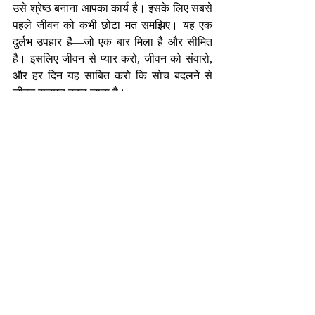
उसे श्रेष्ठ बनाना आपका कार्य है। इसके लिए सबसे 
पहले जीवन को कभी छोटा मत समझिए। यह एक 
दुर्लभ उपहार है—जो एक बार मिला है और सीमित 
है। इसलिए जीवन से प्यार करो, जीवन को संवारो, 
और हर दिन यह साबित करो कि सोच बदलने से 
जीवन सचमुच बदल जाता है।
-निर्मल भटनागर
एजुकेशनल कंसलटेंट एवं मोटिवेशनल स्पीकर
nirmalbhatnagar@dreamsachievers.com
Recent Posts
See All