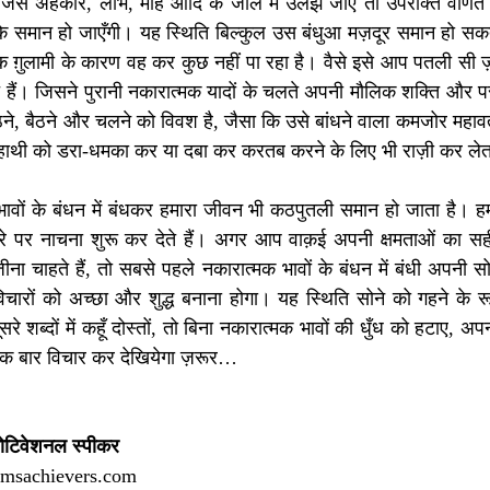
ैसे अहंकार, लोभ, मोह आदि के जाल में उलझ जाएँ तो उपरोक्त वर्णित स
े के समान हो जाएँगी। यह स्थिति बिल्कुल उस बंधुआ मज़दूर समान हो सकती 
क ग़ुलामी के कारण वह कर कुछ नहीं पा रहा है। वैसे इसे आप पतली सी ज़ंज
ैं। जिसने पुरानी नकारात्मक यादों के चलते अपनी मौलिक शक्ति और परा
े, बैठने और चलने को विवश है, जैसा कि उसे बांधने वाला कमजोर महाव
हाथी को डरा-धमका कर या दबा कर करतब करने के लिए भी राज़ी कर लेत
क भावों के बंधन में बंधकर हमारा जीवन भी कठपुतली समान हो जाता है। ह
 पर नाचना शुरू कर देते हैं। अगर आप वाक़ई अपनी क्षमताओं का सह
ीना चाहते हैं, तो सबसे पहले नकारात्मक भावों के बंधन में बंधी अपनी
रों को अच्छा और शुद्ध बनाना होगा। यह स्थिति सोने को गहने के रूप 
े शब्दों में कहूँ दोस्तों, तो बिना नकारात्मक भावों की धुँध को हटाए, अ
एक बार विचार कर देखियेगा ज़रूर…
ोटिवेशनल स्पीकर 
amsachievers.com