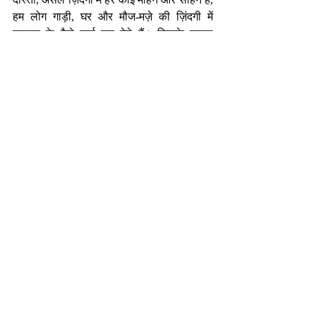
हम लोग गाड़ी, घर और मौज-मज़े की ज़िंदगी में 
ज़रूरत के पैसे खर्च कर देते हैं। जिसके कारण 
ज़िंदगी वहीं ठहर जाती है और आप लोन के जाल में 
उलझकर रह जाते हैं। इसके स्थान पर अगर हम 
कुछ समय के लिए अपनी इच्छाओं पर नियंत्रण कर 
लें तो आगे की ज़िंदगी बेहतर हो सकती है। वास्तव में 
अपनी इच्छाओं को मारना ही व्रत है जो आपके 
मनचाहे सपनों को पूर्ण कर सकता है।
-निर्मल भटनागर
एजुकेशनल कंसलटेंट एवं मोटिवेशनल स्पीकर 
nirmalbhatnagar@dreamsachievers.com
See All