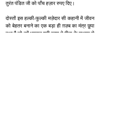
तुरंत पंडित जी को पाँच हज़ार रुपए दिए।
दोस्तों इस हल्की-फुल्की मज़ेदार सी कहानी में जीवन 
को बेहतर बनाने का एक बड़ा ही ग़ज़ब का मंत्र छुपा 
हुआ है जो हमें भगवान श्री कृष्ण ने गीता के माध्यम से 
सिखाया है। अर्थात् जब हम अपने पूरे मनोयोग से 
फल की चिंता किए बग़ैर अपना कर्म पूरा करते हैं तब 
ईश्वर अपने आप ही हमें सारी परेशानियों से मुक्त कर 
देते हैं और इसके विपरीत अगर हम अपने कार्य में 
मक्कारी, धूर्त पना, लोभ या ग़लत नियत लाते हैं तो 
ईश्वर हमें किसी ना किसी रूप में दंड देकर सही राह 
दिखाते हैं।  
-निर्मल भटनागर
एजुकेशनल कंसलटेंट एवं मोटिवेशनल स्पीकर 
nirmalbhatnagar@dreamsachievers.com