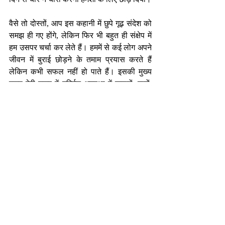
वैसे तो दोस्तों, आप इस कहानी में छुपे गूढ़ संदेश को 
समझ ही गए होंगे, लेकिन फिर भी बहुत ही संक्षेप में 
हम उसपर चर्चा कर लेते हैं। हममें से कई लोग अपने 
जीवन में बुराई छोड़ने के तमाम प्रयास करते हैं 
लेकिन कभी सफल नहीं हो पाते हैं। इसकी मुख्य 
वजह मेरी नज़र में मूर्च्छित अवस्था में क़समों, वादों, 
नियमों के आधार पर उन्हें छोड़ने का प्रयास करना 
है। दिखाने के लिए बुराई छोड़ने का प्रयास करना 
या खुद को अच्छा, संस्कारी, शांत और खुश दिखाना 
एक अलग बात है। लेकिन अगर आप वाक़ई बुराई को 
छोड़ कर इन बातों को अपने जीवन का हिस्सा बनाना 
चाहते हैं तो आपको उपरोक्त कहानी अनुसार वर्तमान 
में रहते हुए बोध के अनुसार जीवन जीना सीखना 
होगा। 
-निर्मल भटनागर
एजुकेशनल कंसलटेंट एवं मोटिवेशनल स्पीकर 