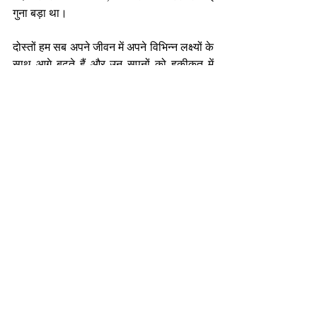
गुना बड़ा था।
दोस्तों हम सब अपने जीवन में अपने विभिन्न लक्ष्यों के 
साथ आगे बढ़ते हैं और उन सपनों को हकीकत में 
बदलने के लिए भी हमेशा प्रयासरत रहते हैं। लेकिन 
इन प्रयासों के बीच हम सभी को हर क्षण यह याद 
रखना चाहिए कि सिर्फ़ भौतिक लक्ष्य ही हमें महान 
नहीं बनाते है, उसके लिए तो हमें इंसानी करुणा जैसे 
भावों के साथ हर क्षण दूसरों की मदद करने के लिए 
तत्पर रहना चाहिए, तभी हम वास्तविक विजेता बन 
पाते हैं, जैसा कि लॉरेंस लेम्यूक्स ने किया था।
-निर्मल भटनागर
एजुकेशनल कंसलटेंट एवं मोटिवेशनल स्पीकर 
nirmalbhatnagar@dreamsachievers.com