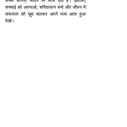
सच्चा चरित्र जीवन भर साथ देता है। इसलिए 
सच्चाई को अपनाओ, चरित्रवान बनो और जीवन में 
सफलता को ख़ुद चलकर अपने पास आता हुआ 
देखो।
-निर्मल भटनागर
एजुकेशनल कंसलटेंट एवं मोटिवेशनल स्पीकर
nirmalbhatnagar@dreamsachievers.com
Recent Posts
See All