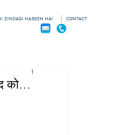
HI ZINDAGI HASEEN HAI
CONTACT
़ुद को…