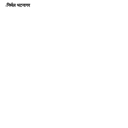
-निर्मल भटनागर
एजुकेशनल कंसलटेंट एवं मोटिवेशनल स्पीकर 
nirmalbhatnagar@dreamsachievers.com
Recent Posts
See All