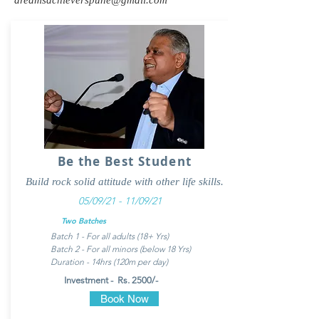
dreamsachieverspune@gmail.com
Be the Best Student
Build rock solid attitude with other life skills.
05/09/21 - 11/09/21
Two Batches
Batch 1 - For all adults (18+ Yrs)
Batch 2 - For all minors (below 18 Yrs)
Duration - 14hrs (120m per day)
Investment - Rs. 2500/-
Book Now