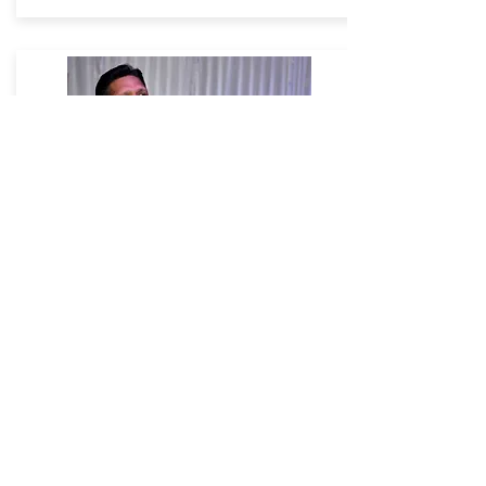
MBA
( Maximize Business Achievement )
in 5 Days
30/08/21 - 03/09/21
Free Introductory briefing session
Batch 1 - For all adults
Duration - 7.5hrs (90m per day)
Investment - Rs. 7500/-