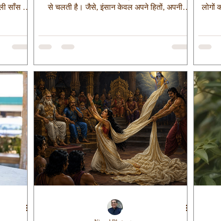
हली साँस ही
से चलती है। जैसे, इंसान केवल अपने हितों, अपनी
लोगों 
आप इतिहास
इच्छाओं, अपनी प्राथमिकताओं की पूर्ति के लिए जीते हुए
पहले वि
तियों में
असीमित बढ़ना चाहता है। जबकि प्रकृति के नियम के
प्रति
यह तो जन्म
अनुसार जो ख़ुद के लिए जीता है, उसका अस्तित्व सीमित
प्रति म
 होता है।
रहता है और जो दूसरों को साथ लेकर बढ़ता है, वो अपने
लाख 25
रिस्थितियाँ
जीवन की सीमाओं से भी बड़ा हो जाता है। उदाहरण के
हज़ार 
िल नहीं।
लिए एक बीज को ही लेकर देख लीजिए, जब तक वो स्वयं
चुनेंग
को बचाकर रखता है, तब तक वो बीज ही रहता