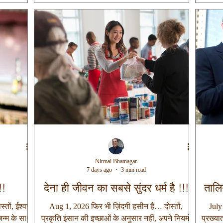
े के लिए
1980 की गर्मियों में मायलापुर में क्रिकेट खेलते समय
विनय 
्हें दे रहा
सातवीं कक्षा के एक बालक का चश्मा तेज़ बाउंसर लगने
शक्ति ह
े मन में एक
से टूट गया। यह देखकर उसके पिता, जो संस्कृत के
है- “विनयः कारणं मुक्तेः, विनयः कारणं श्रियः। विनयः
प्रसिद्ध विद्वान थे, इतने चिंतित
Nirmal Bhatnagar
7 days ago
3 min read
!!
देना ही जीवन का सबसे सुंदर धर्म है !!!
तालि
तों, ईश्वर
Aug 1, 2026 फिर भी ज़िंदगी हसीन है… दोस्तों,
July
जन्म के साथ
प्रकृति इंसान की इच्छाओं के अनुसार नहीं, अपने नियमों
प्रख्यात