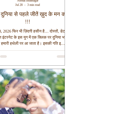
Nirmal Bhatnagar
Jul 28
3 min read
 दुनिया से पहले जीतें ख़ुद के मन को
!!!
, 2026 फिर भी ज़िंदगी हसीन है… दोस्तों, डेटा
इंटरनेट के इस युग में एक क्लिक पर दुनिया भर
ान हमारी हथेली पर आ जाता है। इसकी गति इतनी
ि माना जा रहा है 20000 वर्षों में इंसान ने जितनी
 की है वह कंप्यूटर एक सप्ताह में कर सकता है।
जितनी गति से जानकारी याने डेटा बढ़ा है, उतनी
ी से इंसान में ‘संयम’ कम हो गया है। आज हम हर
ंत जान लेना चाहते हैं, हर रहस्य खोल देना चाहते
र जिज्ञासा को उसी क्षण शांत कर लेना चाहते हैं।
लेकिन क्