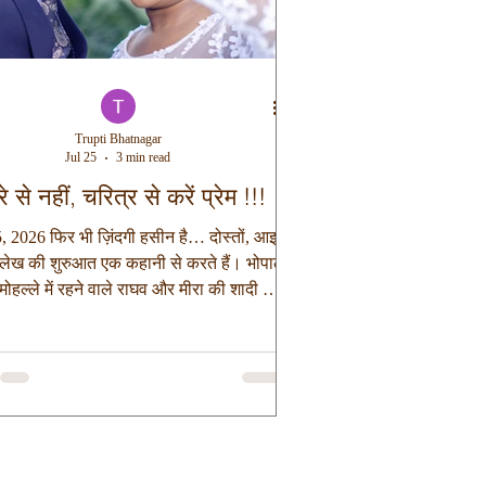
Trupti Bhatnagar
Jul 25
3 min read
रे से नहीं, चरित्र से करें प्रेम !!!
, 2026 फिर भी ज़िंदगी हसीन है… दोस्तों, आइए
लेख की शुरुआत एक कहानी से करते हैं। भोपाल
मोहल्ले में रहने वाले राघव और मीरा की शादी को
ंद्रह वर्ष हो चुके थे। दोनों का जीवन लगता तो
ाधारण था, लेकिन उसमें एक बात बड़ी असाधारण
ाघव रोज़ सुबह चाय बनाते समय मीरा से एक ही
ते, “तुम्हारी मुस्कान से घर में उजाला हो जाता
और मीरा खिलखिलाकर हँसते हुए घर में लगे बड़े
में देखते हुए कहती, “तुम भी ना…” समय बीतता
या और एक दिन पता चला की मीरा को क