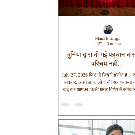
Nirmal Bhatnagar
Jul 27
3 min read
दुनिया द्वारा दी गई पहचान वा
परिचय नहीं…
July 27, 2026 फिर भी ज़िंदगी हसीन है… दो
व्यवहार, अपने ज्ञान, लोगों की आवश्यकता
कई बार आपको किसी क्षेत्र विशेष में स्वीक
जाता है। हम स्वयं भी उस माहौल में सहज हो
अपना सर्वश्रेष्ठ देने का प्रयास करने लगते
साथ घुल-मिल जाते हैं और फिर हमें लगने 
यही हमारी मंज़िल है। लेकिन किसी जगह 
जाना और वास्तव में उसी क्षेत्र या जगह के ल
—दो अलग-अलग बातें हैं। बहता हुआ पानी ह