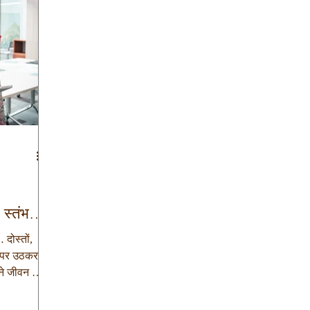
 स्तंभ…
दोस्तों,
ऊपर उठकर,
ने जीवन को
ोंकि मनुष्य
ल्कि भीड़ की