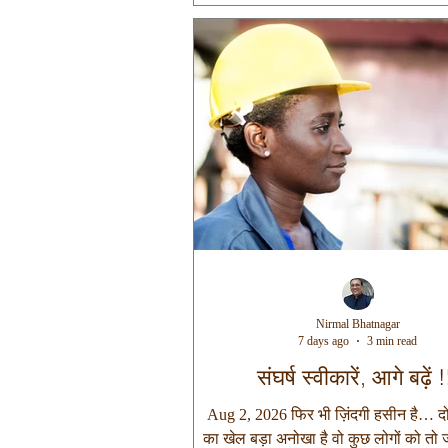
चरण छू रहा था, कोई उनके हालचाल जानन
उत्सुक था, तो कोई अपनी सफलता का श्रेय उन
था। कुछ देर तक यह नजारा देखने के बाद मेर
विचार आया, इस दुनिया
Nirmal Bhatnagar
7 days ago
3 min read
संघर्ष स्वीकारें, आगे बढ़ें !
Aug 2, 2026 फिर भी ज़िंदगी हसीन है… दोस्
का खेल बड़ा अनोखा है वो कुछ लोगों को तो 