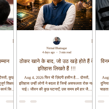
Nirmal Bhatnagar
4 days ago
3 min read
म्मान
ठोकर खाने के बाद, जो उठ खड़े होते हैं वे
विनम
इतिहास लिखते हैं !!!
स्तों, कुछ
Aug 4, 2026 फिर भी ज़िंदगी हसीन है… दोस्तों,
Aug 
ुर्ग शिक्षक
इतिहास उन्हीं लोगों ने बदला है जिन्हें असफलता रोक नहीं
दुनिया
 कार्य किया
पाई। जीवन की कुछ घटनाएँ; उस समय हमें हार जैसी
चाहता
स दिन जैसे
लगती हैं, लेकिन यदि हम हार मानने के बजाय आगे बढ़ते
जाए कि
कई लोग अपनी
रहें, तो वही घटनाएँ एक दिन हमारी सबसे बड़ी ताकत बन
बहुत क
े कोई उनके
जाती हैं। आइए, इसे एक सच्ची घटना से समझते हैं। वर्ष
भारतीय 