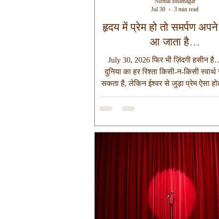
Nirmal Bhatnagar
Jul 30
3 min read
हृदय में प्रेम हो तो समर्पण अप
आ जाता है…
July 30, 2026 फिर भी ज़िंदगी हसीन है… 
दुनिया का हर रिश्ता किसी-न-किसी स्वार्थ स
सकता है, लेकिन ईश्वर से जुड़ा प्रेम ऐसा होत
पाने की नहीं, केवल समर्पण की इच्छा होती 
केवल मंदिर जाने, पूजा या मंत्रोचार करने
भक्ति नहीं माना जाता है।सच्ची भक्ति तो त
है, जब ईश्वर हमारे जीवन का हिस्सा नहीं, 
का आधार बन जाते हैं। चलिए, भगवान राम स
सुंदर कथा से इसे समझने का प्रयास करत
मान्यता के अनुसार एक दिन प्रभ