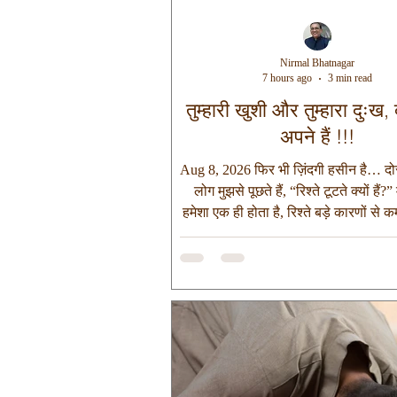
Nirmal Bhatnagar
7 hours ago
3 min read
तुम्हारी खुशी और तुम्हारा दुःख, द
अपने हैं !!!
Aug 8, 2026 फिर भी ज़िंदगी हसीन है… दोस
लोग मुझसे पूछते हैं, “रिश्ते टूटते क्यों हैं?” 
हमेशा एक ही होता है, रिश्ते बड़े कारणों से
उपेक्षाओं से अधिक टूटते हैं। जी हाँ, किसी भ
अंत अचानक नहीं होता। वह धीरे-धीरे तब शुर
जब आपसी संवाद कम होने लगता है, परवा
हो जाती है, साथ बिताया जाने वाला समय घट
और “तुम कैसे हो?” की जगह “काम हो जाए 
जैसे वाक्य ले लेते हैं। दोस्तों, सच तो यह है क
प्रेम से अ