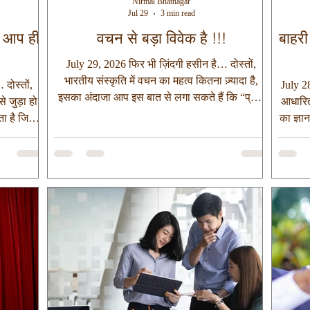
Nirmal Bhatnagar
Jul 29
3 min read
ने आप ही
वचन से बड़ा विवेक है !!!
बाहरी
July 29, 2026 फिर भी ज़िंदगी हसीन है… दोस्तों,
भारतीय संस्कृति में वचन का महत्व कितना ज़्यादा है,
दोस्तों,
July 28
इसका अंदाजा आप इस बात से लगा सकते हैं कि “प्राण
े जुड़ा हो
आधारित 
जाए पर वचन न जाए” को हम केवल एक कहावत नहीं,
ा है जिसमें
का ज्ञ
बल्कि मनुष्य के चरित्र की पहचान मानते हैं। इसी वजह
है। इसीलिए
तेज है क
से मन में यह प्रश्न उठना, “क्या हर परिस्थिति में केवल
 को सच्ची
रिसर्च
वचन निभाना ही धर्म है? या फिर क्या विशेष परिस्थितियों
ब जन्म लेती
लेकिन 
में वचन से बड़ा विवेक हो जाता है?”, लाज़मी ही है।
बल्कि जीवन
ही तेज़
आइए, आज हम इस प्रश्न का उत्तर महाभारत से खोजने
े जुड़ी एक
बात तुर
का प्रयास करते हैं। महाभारत में दे
े है। एक
हैं और ह