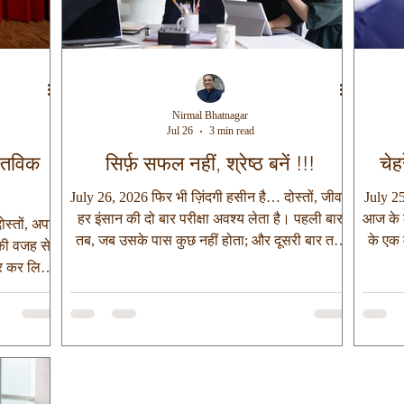
Nirmal Bhatnagar
Jul 26
3 min read
स्तविक
सिर्फ़ सफल नहीं, श्रेष्ठ बनें !!!
चेह
July 26, 2026 फिर भी ज़िंदगी हसीन है… दोस्तों, जीवन
July 25
हर इंसान की दो बार परीक्षा अवश्य लेता है। पहली बार
आज के 
स्तों, अपने
तब, जब उसके पास कुछ नहीं होता; और दूसरी बार तब,
के एक 
 की वजह से
जब उसके पास सब कुछ होने लगता है। पहली परीक्षा में
लगभग प
ार कर लिया
जीवन दुःख देकर हमारा धैर्य परखता है और दूसरी परीक्षा
बहुत स
 जाते हैं,
में धन हमारा चरित्र। लेकिन अक्सर इस बात का भान ना
थी। र
 हैं, सबके
होने के कारण लोग दुख की घड़ी में टूट जाते है और
बात कह
लगता है कि
धनवान बनने की राह में भटक जाते हैं। मेरी नजर में
है।” 
पर फिट हो
इसकी मुख्य वजह अधिकांश लोगों का यह मानना है कि
काँच 
िए बने होना
जीवन की सबसे कठिन घड़ी वह होती ह
ग
र पात्र का