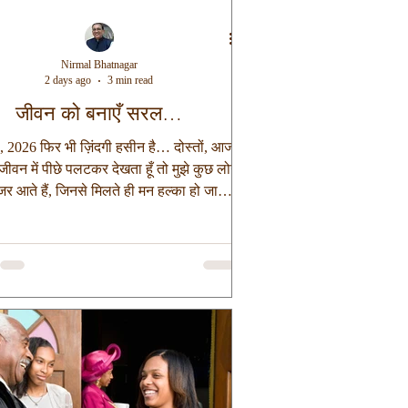
Nirmal Bhatnagar
2 days ago
3 min read
जीवन को बनाएँ सरल…
 2026 फिर भी ज़िंदगी हसीन है… दोस्तों, आज
 जीवन में पीछे पलटकर देखता हूँ तो मुझे कुछ लोग
जर आते हैं, जिनसे मिलते ही मन हल्का हो जाया
है। हालाँकि इन सभी लोगों ने ना तो कभी बड़ी-
बातें करी और ना ही कभी किसी को बड़ा उपहार
ेकिन उसके बाद भी उनके साथ बिताया गया थोड़ा
य भी मेरे लिए यादगार या यूँ कहूँ जीवन भर की
बन गया। निश्चित तौर पर आपके जीवन में भी ऐसे
मोल लोग होंगे, जिनसे मिलते ही आपका मन भी
्का हो जाता होगा। लेकिन कभी आपने सोचा