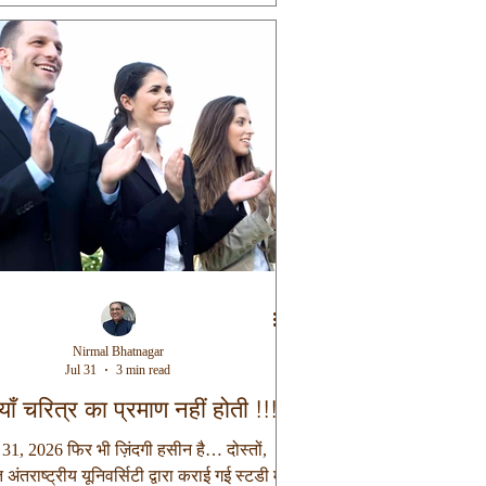
केवल एक गुण नहीं, बल्कि जीवन की सबसे बड़ी
ै। इसी बात को समझाते हुए शास्त्रों में कहा गया
कारणं प्रीतेः, विनयः कारणं मतेः॥” अ
Nirmal Bhatnagar
Jul 31
3 min read
याँ चरित्र का प्रमाण नहीं होती !!!
 31, 2026 फिर भी ज़िंदगी हसीन है… दोस्तों,
 अंतराष्ट्रीय यूनिवर्सिटी द्वारा कराई गई स्टडी में