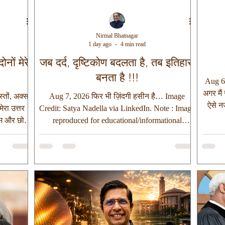
Nirmal Bhatnagar
1 day ago
4 min read
ोनों मेरे
जब दर्द, दृष्टिकोण बदलता है, तब इतिहास
बनता है !!!
Aug 6,
अगर मैं
्तों, अक्सर
Aug 7, 2026 फिर भी ज़िंदगी हसीन है… Image
ऐसे न
मेरा उत्तर
Credit: Satya Nadella via LinkedIn. Note : Image
करता 
 कम और छोटी
reproduced for educational/informational
बड़ी 
ी रिश्ते का
purposes. All rights belong to the original owner.
दिया ल
ू होता है,
दोस्तों, जीवन हमेशा हमारी बनाई हुई योजनाओं के अनुसार
सा सम
ह औपचारिक
नहीं चलता। कई बार एक अप्रत्याशित घटना हमारी सारी
पूंजी 
ने लगता है
योजनाओं, उम्मीदों और सपनों को पलभर में बदल देती है।
कुछ अन
तो बताना”
ऐसे समय अधिकांश लोग परिस्थितियों, किस्मत या ईश्वर
हल
ि रिश्तों को
को दोष देते हुए स्वयं को पीड़ित मान बैठते हैं। लेकिन
कुछ लोग ऐसे भी होते हैं, जो उसी घटना को