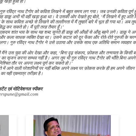
डाकू खड़ा हुआ हो।
गुरु रविंद्र नाथ टैगोर को कविता लिखने में बहुत समय लग गया। जब उनकी कविता पूर्ण हु
 डाकू अभी भी वहीं खड़ा हुआ था। वे उसकी ओर देखते हुए बोले, ‘मैं लिखने में हुए अति वि
भाव के साथ कविता अच्छे से लिखने की तल्लीनता में मैं तुम्हारे बारे में भूल ही गया था। अब तु
्ध कर सकते हो। मैं पूरी तरह तैयार हूँ।’
 एकदम शांत भाव के साथ यह शब्द सुनते ही डाकू की आँखों से आँसू बहने लगे। डाकू ने अप
 और कला साधक व्यक्ति देखा था। उसने कटार को दूर फेंका और रोते-रोते गुरुजी के चरणों
 लगा। गुरु रविंद्र नाथ टैगोर ने उसे उठाया और उसके साथ एक अतिथि समान व्यवहार 
ही मैंने उस युवा की ओर देखा और कहा, ‘बिना दृढ़ संकल्प, फ़ोकस और तन्मयता के किसी बड़
का सृजन करना सम्भव नहीं है। अगर तुम भी गुरु रविंद्र नाथ टैगोर की भाँति बिना अपने उद्द
श्चित तौर पर अपना लक्ष्य पूर्ण कर सकते हो।’
ास्ते में आने वाली परेशानियों पर नहीं बल्कि अपने लक्ष्य पर फ़ोकस करके ही हम अपने जीवन 
ा यही एकमात्र तरीक़ा है।
ेंट एवं मोटिवेशनल स्पीकर
erspune@gmail.com