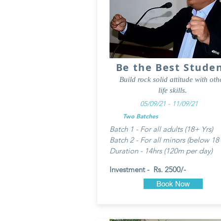
Be the Best Stude
Build rock solid attitude with oth
life skills.
05/09/21 - 11/09/21
Two Batches
Batch 1 - For all adults (18+ Yrs)
Batch 2 - For all minors (below 18 
Duration - 14hrs (120m per day)
Investment - Rs. 2500/-
Book Now