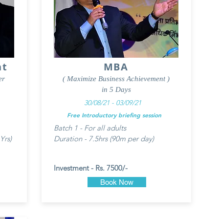
nt
MBA
er
( Maximize Business Achievement )
in 5 Days
30/08/21 - 03/09/21
Free Introductory briefing session
Batch 1 - For all adults
Yrs)
Duration - 7.5hrs (90m per day)
Investment - Rs. 7500/-
Book Now