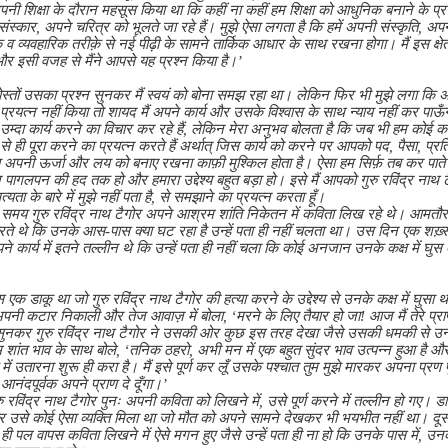
अपनी शिक्षा के दौरान महसूस किया था कि कहीं ना कहीं हम शिक्षा को आधुनिक बनाने के प्रय
संस्कार, अपने चरित्र को भूलते जा रहे हैं। मुझे ऐसा लगता है कि हमें अपनी संस्कृति, अप
क व व्यवहारिक तरीक़े से नई पीढ़ी के सामने तार्किक आधार के साथ रखना होगा। मैं इस क्षे
और इसी वजह से मैंने आपसे यह प्रश्न किया है।’
ोस्तों उसका प्रश्न सुनकर मैं स्वयं को बोना समझ रहा था। लेकिन फिर भी मुझे लगा क
 प्रयत्न नहीं किया तो शायद मैं अपने कार्य और उसके विश्वास के साथ न्याय नहीं कर पाऊँग
म्दा कार्य करने का विचार कर रहे हैं, लेकिन मेरा अनुभव बोलता है कि जब भी हम कोई कार
 से ही पूरा करने का प्रयत्न करते हैं अर्थात् जिस कार्य को करने पर आपको पद, पैसा, प्र
ब अपनी ऊर्जा और लय को बनाए रखना काफ़ी मुश्किल होता है। ऐसा हम सिर्फ़ तब कर पाते ह
न पागलपन की हद तक हो और हमारा उद्देश्य बहुत बड़ा हो। इसे मैं आपको गुरु रविंद्र ना
ता के बारे में मुझे नहीं पता है, से समझाने का प्रयत्न करता हूँ।
े समय गुरु रविंद्र नाथ टैगोर अपने आश्रम शांति निकेतन में कविता लिख रहे थे। आमतौ
े थे कि उनके आस-पास क्या घट रहा है उन्हें पता ही नहीं चलता था। उस दिन एक शख़्स द
ने कार्य में इतने तल्लीन थे कि उन्हें पता ही नहीं चला कि कोई अनजान उनके कक्ष में 
क डाकू था जो गुरु रविंद्र नाथ टैगोर की हत्या करने के उद्देश्य से उनके कक्ष में घुसा 
 अपनी कटार निकाली और तेज आवाज़ में बोला, ‘मरने के लिए तैयार हो जा! आज मैं तेरे प्
ुनकर गुरु रविंद्र नाथ टैगोर ने उसकी ओर कुछ इस तरह देखा जैसे उसकी धमकी से उन्हें क
 शांत भाव के साथ बोले, ‘तनिक ठहरो, अभी मन में एक बहुत सुंदर भाव उत्पन्न हुआ है औ
ें उतारना शुरू ही करा है। मैं इसे पूर्ण कर लूँ उसके पश्चात तुम मुझे मारकर अपना प्रण पूरा
ि आनंदपूर्वक अपने प्राण दे दूँगा।’
ु रविंद्र नाथ टैगोर पुनः अपनी कविता को लिखने में, उसे पूर्ण करने में तल्लीन हो गए।
ार उसे कोई ऐसा व्यक्ति मिला था जो मौत को अपने सामने देखकर भी भयभीत नहीं था। दूसर
ी पल वापस कविता लिखने में ऐसे मगन हुए जैसे उन्हें पता ही ना हो कि उनके पास में, उन