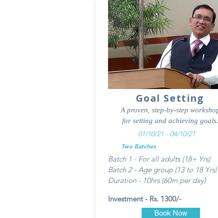
Goal Setting
A proven, step-by-step worksho
for setting and achieving goals
01/10/21 - 04/10/21
Two Batches
Batch 1 - For all adults (18+ Yrs)
Batch 2 - Age group (13 to 18 Yrs)
Duration - 10hrs (60m per day)
Investment - Rs. 1300/-
Book Now