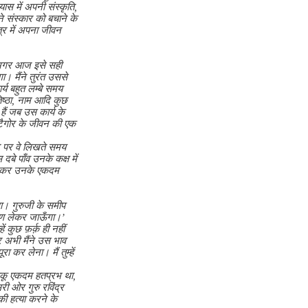
ास में अपनी संस्कृति,
ने संस्कार को बचाने के
त्र में अपना जीवन
ि अगर आज इसे सही
ा। मैंने तुरंत उससे
्य बहुत लम्बे समय
तिष्ठा, नाम आदि कुछ
ैं जब उस कार्य के
थ टैगोर के जीवन की एक
र पर वे लिखते समय
बे पाँव उनके कक्ष में
घुस कर उनके एकदम
था। गुरुजी के समीप
राण लेकर जाऊँगा।’
ुछ फ़र्क़ ही नहीं
र अभी मैंने उस भाव
 कर लेना। मैं तुम्हें
 डाकू एकदम हतप्रभ था,
ी ओर गुरु रविंद्र
की हत्या करने के