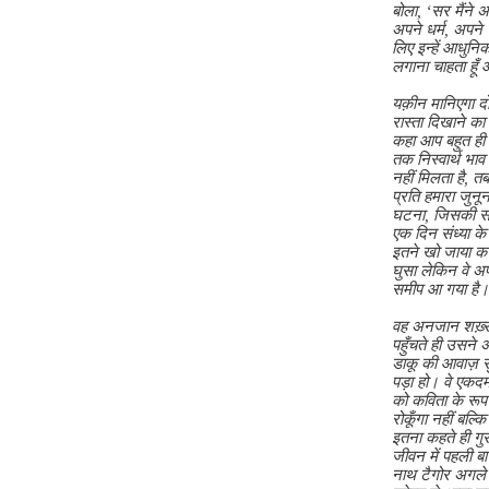
बोला, ‘सर मैंने 
अपने धर्म, अपने 
लिए इन्हें आधुनि
लगाना चाहता हूँ 
यक़ीन मानिएगा द
रास्ता दिखाने का
कहा आप बहुत ही उ
तक निस्वार्थ भाव
नहीं मिलता है, त
प्रति हमारा जुनू
घटना, जिसकी सत्य
एक दिन संध्या क
इतने खो जाया करत
घुसा लेकिन वे अप
समीप आ गया है।
वह अनजान शख़्स ए
पहुँचते ही उसने
डाकू की आवाज़ स
पड़ा हो। वे एकदम
को कविता के रूप म
रोकूँगा नहीं बल्क
इतना कहते ही गुर
जीवन में पहली ब
नाथ टैगोर अगले ह