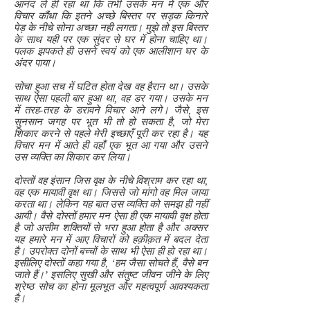
आनंद ले ही रहा था कि तभी उसके मन में एक और
विचार कौंधा कि इतने अच्छे बिस्तर पर सड़क किनारे
पेड़ के नीचे सोना अच्छा नही लगता। मुझे तो इस बिस्तर
के साथ यही पर एक सुंदर से घर में होना चाहिए था।
पलक झपकते ही उसने स्वयं को एक आलीशान घर के
अंदर पाया।
सोचा हुआ सच में घटित होता देख वह हैरान था। उसके
साथ ऐसा पहली बार हुआ था, वह डर गया। उसके मन
में तरह-तरह के डरावने विचार आने लगे। जैसे, इस
सुनसान जगह पर भूत भी तो हो सकता है, जो मेरा
शिकार करने से पहले मेरी इच्छाएँ पूरी कर रहा है। यह
विचार मन में आते ही वहाँ एक भूत आ गया और उसने
उस व्यक्ति का शिकार कर लिया।
दोस्तों वह इंसान जिस वृक्ष के नीचे विश्राम कर रहा था,
वह एक मायावी वृक्ष था। जिससे जो मांगो वह मिल जाया
करता था। लेकिन यह बात उस व्यक्ति को समझ ही नहीं
आयी। वैसे दोस्तों हमार मन ऐसा ही एक मायावी वृक्ष होता
है जो असीम शक्तियों से भरा हुआ होता है और अक्सर
यह हमारे मन में आए विचारों को हक़ीक़त में बदल देता
है। उपरोक्त दोनों बच्चों के साथ भी ऐसा ही हो रहा था।
इसीलिए दोस्तों कहा गया है, ‘हम जैसा सोचते हैं, वैसे बन
जाते हैं।’ इसलिए सुखी और संतुष्ट जीवन जीने के लिए
श्रेष्ठ सोच का होना मूलभूत और महत्वपूर्ण आवश्यकता
है।