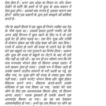
ऐसा होता है। अगर आप थोड़ा सा दिमाग़ पर जोर देकर
देखेंगे तो पाएँगे कि हममें से भी कुछ के साथ बचपन में
ऐसा हुआ होगा। आपको क्या लगता है, इसका कारण क्या
होगा? चलिए एक कहानी के द्वारा इसे समझने की कोशिश
करते है -
गाँव के बाहरी हिस्से में एक बहुत ही निर्धन व्यक्ति एक पेड़
के नीचे रहता था। उसकी हालत इतनी गम्भीर थी कि
अगर कोई दिनभर में कुछ खाने के लिए ना दे तो उसे
भूखे पेट ही सोना पड़ता था। एक दिन भूख और ग़रीबी
से परेशान होकर वह गाँव छोड़ शहर की ओर चल दिया।
रास्ते में अंधेरा हो जाने की वजह से उसने पेड़ के नीचे
बने एक चबूतरे पर रात गुज़ारने का निर्णय लिया। थकान
और भूख की वजह से चबूतरे पर लेटने के बाद भी उसे
नींद नहीं आ रही थी। वह मन ही मन सोचने लगा कि मेरे
पास मनपसंद भोजन होता तो कितना अच्छा रहता? मैं
उसे खाकर तृप्त हो जाता। उसके मन में विचार आते ही
उसके सामने लज़ीज व्यंजनों से भरी थाली आ गई, वह
चौंक गया, पर भूखा होने की वजह से ज़्यादा कुछ सोच
नहीं पाया। उसने भरपेट भोजन किया और खुश होकर
विश्राम करने लगा। विश्राम करते-करते उसके
मस्तिष्क में एक नया विचार आ गया, ‘काश! मेरे पास
सोने के लिए एक आरामदायक बिस्तर होता, तो कितना
आनंद आता?’ पलक झपकते ही उसके सामने एक
आरामदेह बिस्तर आ गया। वह यह सब देखकर
आश्चर्यचकित हो गया। अभी वह उस बिस्तर पर सोने का