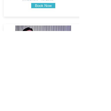
Book Now
MBA
( Maximize Business Achievement )
in 5 Days
30/08/21 - 03/09/21
Free Introductory briefing session
Batch 1 - For all adults
Duration - 7.5hrs (90m per day)