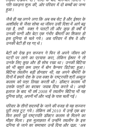
लड़की देखकर दी। शादी के बाद धीरे-धीरे ज़िंदगी ने
गति पकड़ना शुरू की, ओर परिवार में दो बच्चों का जन्म
हुआ।
जैसे ही यह लगने लगा कि अब सब सेट है और ईश्वर के
आशीर्वाद से जैसा सोचा था जीवन उसी दिशा में आगे बढ़
रहा है, तभी वक्त ने पलटी ली और कुछ ही वर्षों में
उनकी पत्नी और बेटा एक गंभीर बीमारी का शिकार हो
इस दुनिया से चले गये। अब परिवार में शेष वे और
उनकी बेटी ही रह गए थे।
बेटी को देख इन सज्जन ने फिर से अपने जीवन को
पटरी पर लाने का प्रयास करा, लेकिन ईश्वर ने तो
उनके लिए कुछ और ही सोच रखा था। उनकी बिटिया
को भी बहुत कम उम्र में बोन कैन्सर डिटेक्ट हुआ।
बिटिया तवलीन बड़ी होनहार थी, वह अपने बीमारी के
दिनों में हमारे देश के उस वक्त के राष्ट्रपति श्री अब्दुल
कलाम को पत्र लिखा करती थी। डॉक्टर कलाम भी
उसके पत्रों का बराबर जवाब दिया करते थे। अच्छे
इलाज के बाद भी वर्ष 2008 में तवलीन बिटिया भी यह
दुनिया छोड़, अपनी माँ और भाई के पास चली गई।
परिवार के तीनों सदस्यों के जाने की वजह से यह सज्जन
पूरी तरह टूट गये। लेकिन वर्ष 2010 में उन्हें एक बार
फिर हमारे पूर्व राष्ट्रपति डॉक्टर कलाम से मिलने का
मौक़ा मिला। इस मुलाक़ात में उन्होंने तवलीन के इस
दुनिया से जाने का समाचार उन्हें दिया और पूछा, ‘अब