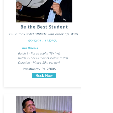
Be the Best Student
Build rock solid attitude with other life skills.
05/09/21 - 11/09/21
Two Batches
Batch 1 - For all adults (18+ Yrs)
Batch 2 - For all minors (below 18 Yrs)
Duration - 14hrs (120m per day)
Investment - Rs. 2500/-
Book Now