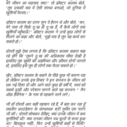
मेरे जीवन का मक़सद क्या?’ तो डॉक्टर कलाम बोले,
‘तुम उसकी याद में ऐसी संस्था बनाओ, जो दुनिया में
ख़ुशियाँ फैलाए।’
डॉक्टर कलाम का उत्तर सुन वे हैरान थे और बोले, ‘सर,
मेरे पास तो सिर्फ़ दुःख ही दुःख हैं, मैं कैसे लोगों तक
ख़ुशियाँ पहुँचाऊँ?’ डॉक्टर कलाम ने उन्हें कुछ लोगों से
मिलने का कहा और बोले, ‘मुझे पता है तुम यह कार्य कर
सकते हो।’
दोस्तों मुझे ऐसा लगता है कि डॉक्टर कलाम कहना चाह
रहे होंगे कि ‘तुमने दुःख की अधिकतम सीमा देखी है
इसलिए तुम ख़ुशी की अहमियत और क़ीमत दोनों जानते
हो, इसलिए इसे तुम ही लोगों तक फैला सकते हो।’
ख़ैर, डॉक्टर कलाम के कहने के पीछे कुछ भी कारण रहा
हो लेकिन उनके इस विचार ने इन सज्जन के जीवन को
एक नई दिशा दी और आने वाले कुछ ही वर्षों में, स्वयं को
सबसे दुखी और परेशान मानने वाले यह सज्जन “ मैन
ऑफ़ हैपीनेस “ के नाम से पहचाने जाने लगे।
जी हाँ दोस्तों आप सही पहचान रहे हैं, मैं बात कर रहा हूँ
तवलीन फ़ाउंडेशन के संस्थापक श्री गुर्मीत एस नारंग
जी की। दोस्तों सोचकर देखिए, क्या उनके जीवन में कम
चुनौतियाँ थी? क्या उनका जीवन पथ फूलों से सजा हुआ
था? बिलकुल नहीं!, फिर उन्हें ख़ुशियाँ कहाँ से मिली?