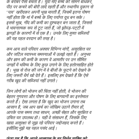
के बराबर पैसा बचता है। युवा माएं बच्चे को सामने बांधकर,
पीठ पर कचरे की बोरी लादे रहती हैं और स्थानीय दुकान से
‘पाव’ खरीदकर अपनी भूख मारती हैं, जिसमें इतना पोषण
नहीं होता कि मां में बच्चे के लिए पर्याप्त दूध बन सके।
इससे भूख, नींद की कमी का दुश्चक्र बन जाता है, जिससे
वे भावनात्मक रूप से टूट जाते हैं, जो झोपड़-पट्‌टी में
झगड़ों के कारणों में से एक है। उनके लिए मुफ्त सब्जियों
की यह पहल वरदान की तरह है।
कम आय वाले परिवार अक्सर विभिन्न मांगों, असुरक्षित घर
और जटिल स्वास्थ्य समस्याओं में उलझे रहते हैं। अनुभव
और ज्ञान की कमी के कारण वे आमतौर पर उन सीमित
जगहों में भविष्य के लिए कुछ उगाने के लिए हतोत्साहित होते
हैं। भूख से रोज की जंग में वे बीजों के फूटने को देखने के
लिए जरूरी धैर्य खो देते हैं। इसलिए हम देखते हैं कि ऐसे
गरीब खुद की सब्जियां नहीं उगाते।
जिन लोगों को भोजन की चिंता नहीं होती, वे भोजन की
बेहतर गुणवत्ता और पोषण के लिए बागवानी का इस्तेमाल
करते हैं। ऐसा लगता है कि खुद का भोजन उगाना तब
आसान है, जब आप खर्च का जोखिम उठाने तैयार हों,
आपके पास समय तथा साधन, अच्छी सेहत और सुरक्षित व
उचित घर उपलब्ध हो। यही वे संसाधन हैं, जिसके लिए
खाद्य असुरक्षा से जूझ रहे परिवार जद्दोजहद करते हैं।
इसीलिए मुझे यह पहल पसंद आई।
फंडा यह है कि अपने आसपास के हर निर्धन व्यक्ति को