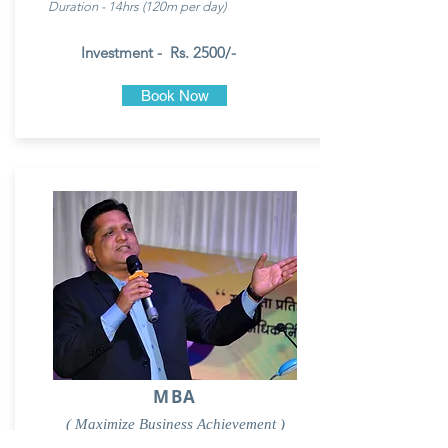
Duration - 14hrs (120m per day)
Investment - Rs. 2500/-
Book Now
MBA
( Maximize Business Achievement )
in 5 Days