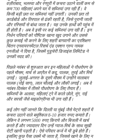
वज़ीराबाद, भलस्वा और रंगपुरी में कचरा उठाने वालीं कम से
कम 700 महिलाएं अपने घर में सब्जियां उगा रही हैं। वे
किसी बड़ी छत पर सब्जियां नहीं उगातीं। उनकी छत तो
कार्डबोर्ड और तिरपाल से ढंकी रहती है, जिसे पुरानी जाली
और रस्सियों से बांधा जाता है। यह उनके हाथों की पहुंच में
ही होती है। अब वे इसी पर कई सब्जियां उगा रही हैं। इन
निर्धन परिवारों को पौष्टिक खाना खुद उगाने और उससे
कुछ कमाई भी करने के लिए शहरी बागवानी का प्रशिक्षण
चिंतन एनवायरनमेंटल रिसर्च एंड एक्शन ग्रुप नामक
एनजीओ ने दिया है, जिसमें पुडुचेरी डिजाइंस लिमिटेड ने
उनकी मदद की।
पिछले नवंबर से शुरुआत कर इन महिलाओं ने पौधरोपण के
पहले मौसम, मार्च से अप्रैल में कद्दू, पालक, तुरई और मिर्च
उगाईं। जुलाई-अगस्त के दूसरे मौसम में उन्होंने मालाबार
पालक (पोई साग), लाल चौलाई और लौकी लगाईं। अब वे
नवंबर-दिसंबर में तीसरे पौधरोपण के लिए तैयार हैं।
सब्जियों के अलावा, महिलाएं ट्रे में काले छोले, मूंग, राई
और सरसों जैसे माइकोग्रीन्स भी उगा रही हैं।
कई लोग नहीं जानते कि दिल्ली या मुंबई जैसे मेट्रो शहरों में
कचरा उठाने वाले बमुश्किल 8-10 हजार रुपए कमाते हैं।
लेकिन वे लगभग 5000 रुपए किराये और बिजली में खर्च
करते हैं और ज्यादातर दिन उन्हें प्याज-मिर्च के साथ सूखी
रोटी खानी पड़ती है। ऐसे परिवार कर्ज में भी डूबे होते हैं।
इसलिए कुछ पैसा उसमें भी जाता है, जिससे खाने के लिए न