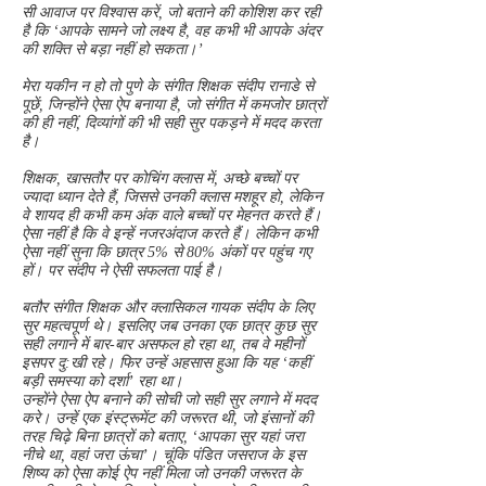
सी आवाज पर विश्वास करें, जो बताने की कोशिश कर रही
है कि ‘आपके सामने जो लक्ष्य है, वह कभी भी आपके अंदर
की शक्ति से बड़ा नहीं हो सकता।’
मेरा यकीन न हो तो पुणे के संगीत शिक्षक संदीप रानाडे से
पूछें, जिन्होंने ऐसा ऐप बनाया है, जो संगीत में कमजोर छात्रों
की ही नहीं, दिव्यांगों की भी सही सुर पकड़ने में मदद करता
है।
शिक्षक, खासतौर पर कोचिंग क्लास में, अच्छे बच्चों पर
ज्यादा ध्यान देते हैं, जिससे उनकी क्लास मशहूर हो, लेकिन
वे शायद ही कभी कम अंक वाले बच्चों पर मेहनत करते हैं।
ऐसा नहीं है कि वे इन्हें नजरअंदाज करते हैं। लेकिन कभी
ऐसा नहीं सुना कि छात्र 5% से 80% अंकों पर पहुंच गए
हों। पर संदीप ने ऐसी सफलता पाई है।
बतौर संगीत शिक्षक और क्लासिकल गायक संदीप के लिए
सुर महत्वपूर्ण थे। इसलिए जब उनका एक छात्र कुछ सुर
सही लगाने में बार-बार असफल हो रहा था, तब वे महीनों
इसपर दु:खी रहे। फिर उन्हें अहसास हुआ कि यह ‘कहीं
बड़ी समस्या को दर्शा’ रहा था।
उन्होंने ऐसा ऐप बनाने की सोची जो सही सुर लगाने में मदद
करे। उन्हें एक इंस्ट्रूमेंट की जरूरत थी, जो इंसानों की
तरह चिढ़े बिना छात्रों को बताए, ‘आपका सुर यहां जरा
नीचे था, वहां जरा ऊंचा’। चूंकि पंडित जसराज के इस
शिष्य को ऐसा कोई ऐप नहीं मिला जो उनकी जरूरत के