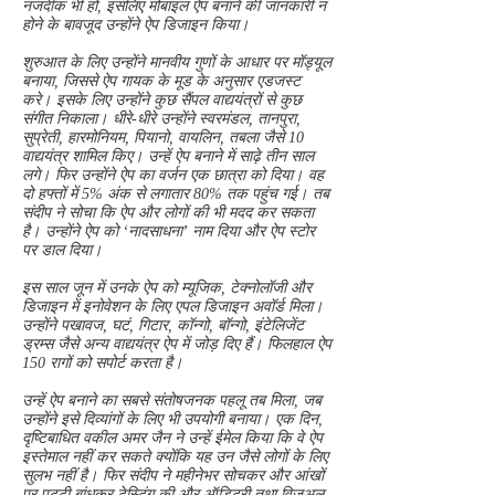
नजदीक भी हो, इसलिए मोबाइल ऐप बनाने की जानकारी न
होने के बावजूद उन्होंने ऐप डिजाइन किया।
शुरुआत के लिए उन्होंने मानवीय गुणों के आधार पर मॉड्यूल
बनाया, जिससे ऐप गायक के मूड के अनुसार एडजस्ट
करे। इसके लिए उन्होंने कुछ सैंपल वाद्ययंत्रों से कुछ
संगीत निकाला। धीरे-धीरे उन्होंने स्वरमंडल, तानपुरा,
सुप्रेती, हारमोनियम, पियानो, वायलिन, तबला जैसे 10
वाद्ययंत्र शामिल किए। उन्हें ऐप बनाने में साढ़े तीन साल
लगे। फिर उन्होंने ऐप का वर्जन एक छात्रा को दिया। वह
दो हफ्तों में 5% अंक से लगातार 80% तक पहुंच गई। तब
संदीप ने सोचा कि ऐप और लोगों की भी मदद कर सकता
है। उन्होंने ऐप को ‘नादसाधना’ नाम दिया और ऐप स्टोर
पर डाल दिया।
इस साल जून में उनके ऐप को म्यूजिक, टेक्नोलॉजी और
डिजाइन में इनोवेशन के लिए एपल डिजाइन अवॉर्ड मिला।
उन्होंने पखावज, घटं, गिटार, कॉन्गो, बॉन्गो, इंटेलिजेंट
ड्रम्स जैसे अन्य वाद्ययंत्र ऐप में जोड़ दिए हैं। फिलहाल ऐप
150 रागों को सपोर्ट करता है।
उन्हें ऐप बनाने का सबसे संतोषजनक पहलू तब मिला, जब
उन्होंने इसे दिव्यांगों के लिए भी उपयोगी बनाया। एक दिन,
दृष्टिबाधित वकील अमर जैन ने उन्हें ईमेल किया कि वे ऐप
इस्तेमाल नहीं कर सकते क्योंकि यह उन जैसे लोगों के लिए
सुलभ नहीं है। फिर संदीप ने महीनेभर सोचकर और आंखों
पर पट्‌टी बांधकर टेस्टिंग की और ऑडिटरी तथा विजुअल