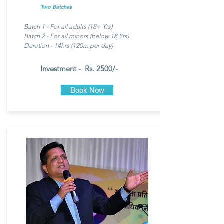
Two Batches
Batch 1 - For all adults (18+ Yrs)
Batch 2 - For all minors (below 18 Yrs)
Duration - 14hrs (120m per day)
Investment - Rs. 2500/-
Book Now