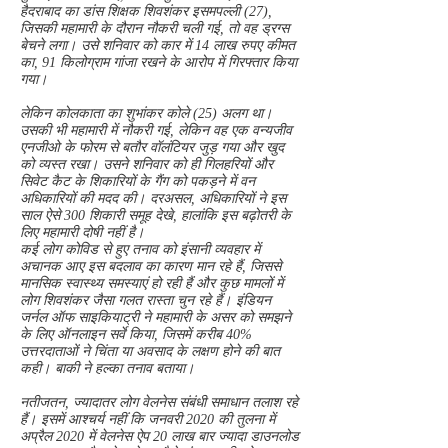
हैदराबाद का डांस शिक्षक शिवशंकर इसमपल्ली (27),
जिसकी महामारी के दौरान नौकरी चली गई, तो वह ड्रग्स
बेचने लगा। उसे शनिवार को कार में 14 लाख रुपए कीमत
का, 91 किलोग्राम गांजा रखने के आरोप में गिरफ्तार किया
गया।
लेकिन कोलकाता का शुभांकर कोले (25) अलग था।
उसकी भी महामारी में नौकरी गई, लेकिन वह एक वन्यजीव
एनजीओ के फोरम से बतौर वॉलंटियर जुड़ गया और खुद
को व्यस्त रखा। उसने शनिवार को ही गिलहरियों और
सिवेट कैट के शिकारियों के गैंग को पकड़ने में वन
अधिकारियों की मदद की। दरअसल, अधिकारियों ने इस
साल ऐसे 300 शिकारी समूह देखे, हालांकि इस बढ़ोतरी के
लिए महामारी दोषी नहीं है।
कई लोग कोविड से हुए तनाव को इंसानी व्यवहार में
अचानक आए इस बदलाव का कारण मान रहे हैं, जिससे
मानसिक स्वास्थ्य समस्याएं हो रही हैं और कुछ मामलों में
लोग शिवशंकर जैसा गलत रास्ता चुन रहे हैं। इंडियन
जर्नल ऑफ साइकियाट्री ने महामारी के असर को समझने
के लिए ऑनलाइन सर्वे किया, जिसमें करीब 40%
उत्तरदाताओं ने चिंता या अवसाद के लक्षण होने की बात
कही। बाकी ने हल्का तनाव बताया।
नतीजतन, ज्यादातर लोग वेलनेस संबंधी समाधान तलाश रहे
हैं। इसमें आश्चर्य नहीं कि जनवरी 2020 की तुलना में
अप्रैल 2020 में वेलनेस ऐप 20 लाख बार ज्यादा डाउनलोड