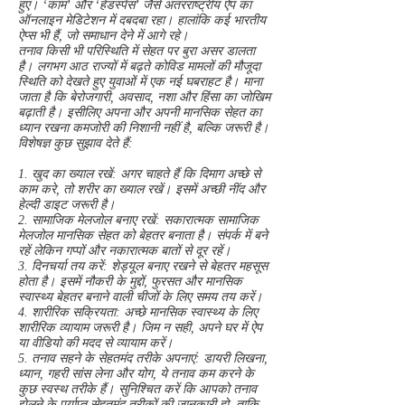
हुए। ‘काम’ और ‘हेडस्पेस’ जैसे अंतरराष्ट्रीय ऐप का
ऑनलाइन मेडिटेशन में दबदबा रहा। हालांकि कई भारतीय
ऐप्स भी हैं, जो समाधान देने में आगे रहे।
तनाव किसी भी परिस्थिति में सेहत पर बुरा असर डालता
है। लगभग आठ राज्यों में बढ़ते कोविड मामलों की मौजूदा
स्थिति को देखते हुए युवाओं में एक नई घबराहट है। माना
जाता है कि बेरोजगारी, अवसाद, नशा और हिंसा का जोखिम
बढ़ाती है। इसीलिए अपना और अपनी मानसिक सेहत का
ध्यान रखना कमजोरी की निशानी नहीं है, बल्कि जरूरी है।
विशेषज्ञ कुछ सुझाव देते हैं:
1. खुद का ख्याल रखें: अगर चाहते हैं कि दिमाग अच्छे से
काम करे, तो शरीर का ख्याल रखें। इसमें अच्छी नींद और
हेल्दी डाइट जरूरी है।
2. सामाजिक मेलजोल बनाए रखें: सकारात्मक सामाजिक
मेलजोल मानसिक सेहत को बेहतर बनाता है। संपर्क में बने
रहें लेकिन गप्पों और नकारात्मक बातों से दूर रहें।
3. दिनचर्या तय करें: शेड्यूल बनाए रखने से बेहतर महसूस
होता है। इसमें नौकरी के मुद्दों, फुरसत और मानसिक
स्वास्थ्य बेहतर बनाने वाली चीजों के लिए समय तय करें।
4. शारीरिक सक्रियता: अच्छे मानसिक स्वास्थ्य के लिए
शारीरिक व्यायाम जरूरी है। जिम न सही, अपने घर में ऐप
या वीडियो की मदद से व्यायाम करें।
5. तनाव सहने के सेहतमंद तरीके अपनाएं: डायरी लिखना,
ध्यान, गहरी सांस लेना और योग, ये तनाव कम करने के
कुछ स्वस्थ तरीके हैं। सुनिश्चित करें कि आपको तनाव
झेलने के पर्याप्त सेहतमंद तरीकों की जानकारी हो, ताकि