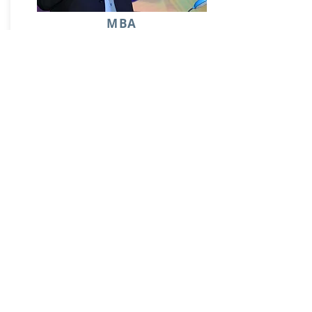
MBA
( Maximize Business Achievement )
in 5 Days
30/08/21 - 03/09/21
Free Introductory briefing session
Batch 1 - For all adults
Duration - 7.5hrs (90m per day)
Investment - Rs. 7500/-
Book Now