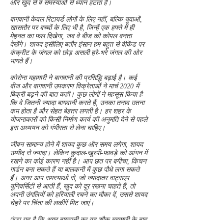
और खुद से व समस्याओं से ध्यान हटता है।
बागवानी केवल रिटायर्ड लोगों के लिए नहीं, बल्कि युवाओं,
खासतौर पर बच्चों के लिए भी है, जिन्हें एक हफ्ते में ही
मेहनत का फल दिखेगा, जब वे बीज को कोपल बनता
देखेंगे। शायद इसीलिए बतौर इंसान हम बहुत से वीकेंड पर
कंक्रीट के जंगल को छोड़ असली हरे-भरे जंगल की ओर
भागते हैं।
कोरोना महामारी ने बागवानी की प्रसिद्धि बढ़ाई है। कई
बीज और बागवानी उपकरण विक्रेताओं ने मार्च 2020 में
बिक्री बढ़ने की बात कही। कुछ लोगों ने महसूस किया है
कि वे जितनी ज्यादा बागवानी करते हैं, उनका तनाव उतना
कम होता है और सेहत बेहतर लगती है। हर शहर के
योजनाकारों को किसी निर्माण कार्य की अनुमति देने से पहले
इस अध्ययन को गंभीरता से लेना चाहिए।
जीवन सामान्य होने में शायद कुछ और समय लगेगा, शायद
उम्मीद से ज्यादा। लेकिन कुदाल-खुरपी-फावड़े को आंगन में
रखने का कोई कारण नहीं है। आप छत पर बगीचा, किचन
गार्डन बना सकते हैं या बालकनी में कुछ पौधे लगा सकते
हैं। अगर आप समस्याओं से, जो ज्यादातर वाट्सएप
यूनिवर्सिटी से आती हैं, खुद को दूर रखना चाहते हैं, तो
अपनी उंगलियों को हरियाली रचने का मौका दें, उससे शायद
चेहरे पर चिंता की लकीरें मिट जाएं।
फंडा यह है कि अगर बागवानी का यह शौक महामारी के बाद