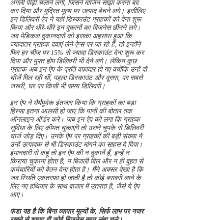
अगली पीढ़ी चलाने लगी, जिसने मार्जिन साझा करना बंद
कर दिया और मुद्रित मूल्य पर उत्पाद बेचने लगे। इसीलिए
इन डिलिवरी ऐप ने यही डिस्काउंट ग्राहकों को देना शुरू
किया और धीरे-धीरे इन दुकानों का बिजनेस छीनने लगे।
जब मेडिकल दुकानदारों को इसका अहसास हुआ कि
ज्यादातर ग्राहक दवाएं लेने ऐप्स पर जा रहे हैं, तो इन्होंने
फिर हर चीज पर 15% से ज्यादा डिस्काउंट देना शुरू कर
दिया और मुफ्त होम डिलिवरी भी देने लगे। लेकिन कुछ
ग्राहक अब इन ऐप के प्रति वफादार हो गए क्योंकि उन्हें दो
चीजें मिल रही थीं, पहला डिस्काउंट और दूसरा, पर सबसे
जरूरी, घर पर किसी भी समय डिलिवरी।
इन ऐप ने धैर्यपूर्वक इंतजार किया कि ग्राहकों का बड़ा
हिस्सा इतना आलसी हो जाए कि पानी की बोतल तक
ऑनलाइन ऑर्डर करे। जब इन ऐप को लगा कि ग्राहक
सुविधा के लिए कीमत चुकाएंगे तो उसने चुपके से डिलिवरी
चार्ज जोड़ दिए। उनके ऐप पर ग्राहकों की बड़ी संख्या ने
उन्हें उत्पादक से भी डिस्काउंट मांगने का साहस दे दिया।
ईमानदारी से कहूं तो इन ऐप की न दुकानें हैं, इन्हें न
किराया चुकाना होता है, न बिजली बिल और न ही बुहत से
कर्मचारियों को वेतन देना होता है। मैंने अक्सर देखा है कि
जब स्थिति एकतरफा हो जाती है तो कोई बराबरी लाने के
लिए नए हथियार के साथ बाजार में उतरता है, जैसे ये ऐप
आए।
फंडा यह है कि बिना व्यापार मूल्यों के, सिर्फ लाभ पर नजर
रखने से शायद ही कोई बिजनेस बहुत लंबा चले।