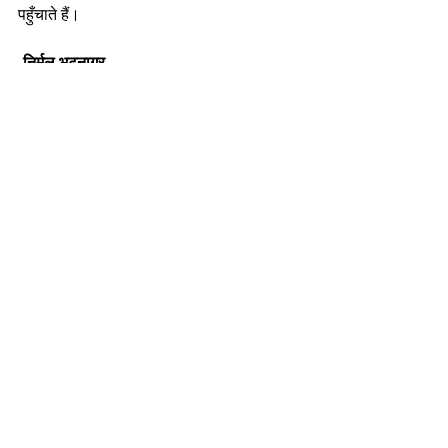
पहुँचाते हैं।
-निर्मल भटनागर
एजुकेशनल कंसलटेंट एवं मोटिवेशनल स्पीकर 
nirmalbhatnagar@dreamsachievers.com
Recent Posts
See All